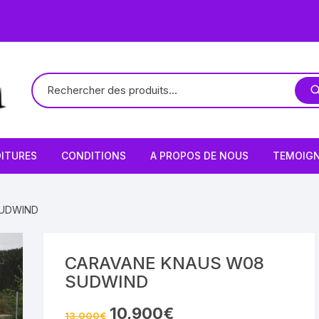
ITURES
CONDITIONS
A PROPOS DE NOUS
TEMOIG
SUDWIND
CARAVANE KNAUS W08
SUDWIND
Le
Le
10,900
€
13,000
€