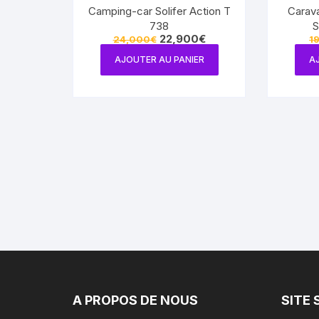
Camping-car Solifer Action T
Carav
738
S
Le
Le
22,900
€
24,000
€
1
prix
prix
initial
actuel
AJOUTER AU PANIER
A
était :
est :
24,000€.
22,900€.
A PROPOS DE NOUS
SITE 