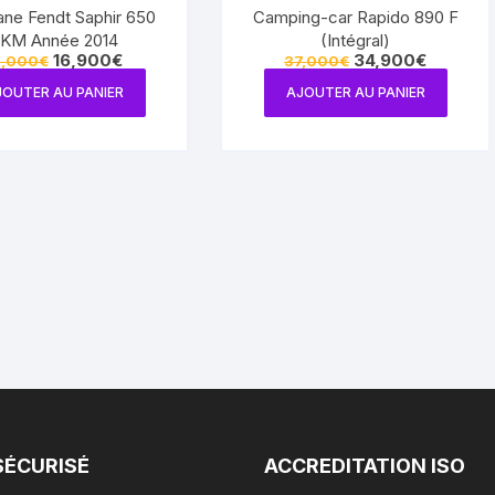
ane Fendt Saphir 650
Camping-car Rapido 890 F
KM Année 2014
(Intégral)
Le
Le
Le
Le
16,900
€
34,900
€
9,000
€
37,000
€
prix
prix
prix
prix
initial
actuel
initial
actuel
JOUTER AU PANIER
AJOUTER AU PANIER
était :
est :
était :
est :
19,000€.
16,900€.
37,000€.
34,900€.
SÉCURISÉ
ACCREDITATION ISO