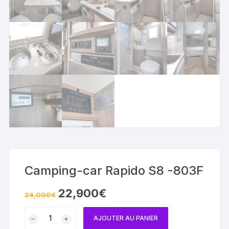
Camping-car Rapido S8 -803F
Le
Le
22,900
€
24,000
€
prix
prix
initial
actuel
quantité
était :
est :
AJOUTER AU PANIER
24,000€.
22,900€.
de