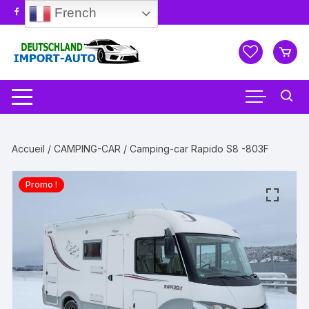
Aller
French
au
contenu
Accueil
/
CAMPING-CAR
/ Camping-car Rapido S8 -803F
Promo !