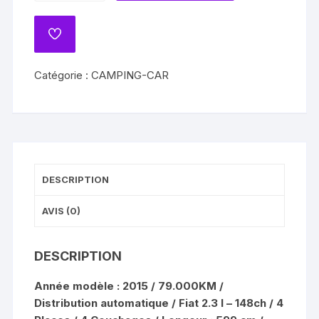
Camping-
car
ADD
Rapido
TO
WISHLIST
S8
Catégorie :
CAMPING-CAR
-803F
DESCRIPTION
AVIS (0)
DESCRIPTION
Année modèle : 2015 / 79.000KM /
Distribution automatique / Fiat 2.3 l – 148ch / 4