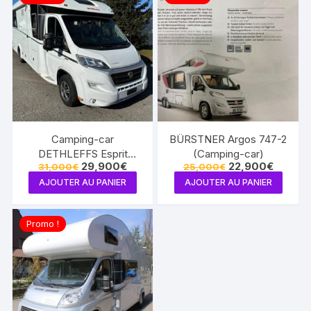
Camping-car
BÜRSTNER Argos 747-2
DETHLEFFS Esprit
(Camping-car)
Le
Le
Le
Le
29,900
€
22,900
€
31,000
€
25,000
€
Comfort T-7150 (Semi-
prix
prix
prix
prix
intégré)
AJOUTER AU PANIER
AJOUTER AU PANIER
initial
actuel
initial
actuel
était :
est :
était :
est :
31,000€.
29,900€.
25,000€.
22,900€
Promo !