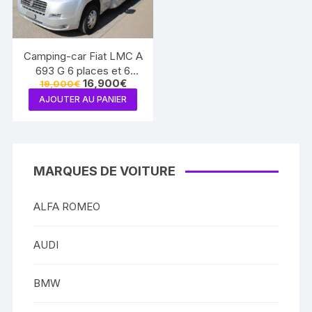
Camping-car Fiat LMC A
693 G 6 places et 6
Le
Le
16,900
€
19,000
€
couchages. Permis B
prix
prix
AJOUTER AU PANIER
initial
actuel
était :
est :
19,000€.
16,900€.
MARQUES DE VOITURE
ALFA ROMEO
AUDI
BMW