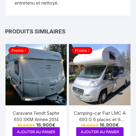
entretenu et nettoyé.
PRODUITS SIMILAIRES
Promo !
Promo !
Caravane Fendt Saphir
Camping-car Fiat LMC A
650 SKM Année 2014
693 G 6 places et 6
Le
Le
Le
Le
16,900
€
16,900
€
19,000
€
19,000
€
couchages. Permis B
prix
prix
prix
prix
AJOUTER AU PANIER
AJOUTER AU PANIER
initial
actuel
initial
actuel