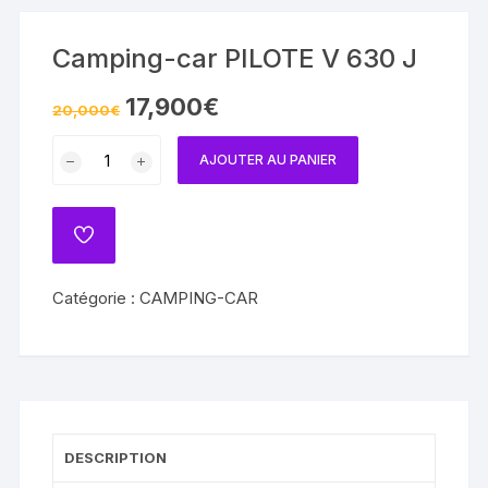
Camping-car PILOTE V 630 J
Le
Le
17,900
€
20,000
€
prix
prix
initial
actuel
quantité
était :
est :
AJOUTER AU PANIER
20,000€.
17,900€.
de
Camping-
car
ADD
PILOTE
TO
WISHLIST
V
Catégorie :
CAMPING-CAR
630
J
DESCRIPTION