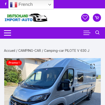
Aller
French
au
contenu
Accueil
/
CAMPING-CAR
/ Camping-car PILOTE V 630 J
Promo !