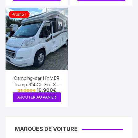
était :
est :
était :
est :
19,000€.
16,900€.
19,000€.
16,900€
Promo !
Camping-car HYMER
Tramp 614 CL Fiat 3.0
Le
Le
19,900
€
21,000
€
177PS (Semi-intégré)
prix
prix
AJOUTER AU PANIER
initial
actuel
était :
est :
21,000€.
19,900€.
MARQUES DE VOITURE